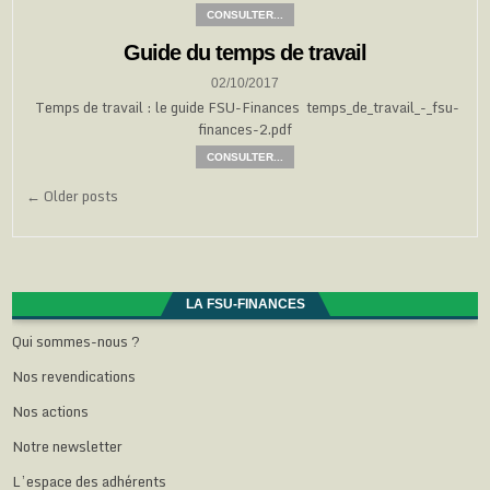
CONSULTER...
Guide du temps de travail
02/10/2017
Temps de travail : le guide FSU-Finances temps_de_travail_-_fsu-
finances-2.pdf
CONSULTER...
Navigation
← Older posts
des
articles
LA FSU-FINANCES
Qui sommes-nous ?
Nos revendications
Nos actions
Notre newsletter
L’espace des adhérents