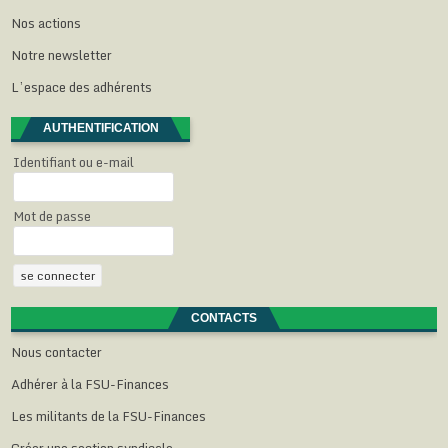
ê
n
n
n
r
Nos actions
t
ê
ê
ê
e
r
t
t
t
)
e
r
r
r
Notre newsletter
)
e
e
e
)
)
)
L’espace des adhérents
AUTHENTIFICATION
Identifiant ou e-mail
Mot de passe
CONTACTS
Nous contacter
Adhérer à la FSU-Finances
Les militants de la FSU-Finances
Créer une section syndicale