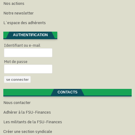
Nos actions
t
ê
ê
ê
e
r
t
t
t
)
e
r
r
r
Notre newsletter
)
e
e
e
)
)
)
L’espace des adhérents
AUTHENTIFICATION
Identifiant ou e-mail
Mot de passe
CONTACTS
Nous contacter
Adhérer à la FSU-Finances
Les militants de la FSU-Finances
Créer une section syndicale