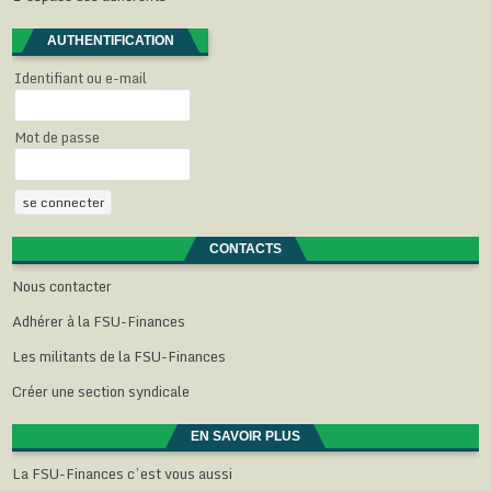
u
o
o
o
e
t
v
u
u
u
l
r
e
v
v
v
l
e
AUTHENTIFICATION
l
e
e
e
e
)
l
l
l
l
f
Identifiant ou e-mail
e
l
l
l
e
f
e
e
e
n
e
f
f
f
ê
n
e
e
e
t
ê
n
n
n
r
Mot de passe
t
ê
ê
ê
e
r
t
t
t
)
e
r
r
r
)
e
e
e
)
)
)
CONTACTS
Nous contacter
Adhérer à la FSU-Finances
Les militants de la FSU-Finances
Créer une section syndicale
EN SAVOIR PLUS
La FSU-Finances c’est vous aussi