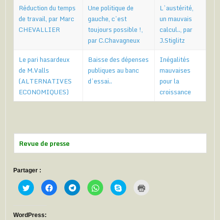
Réduction du temps
Une politique de
L’austérité,
de travail, par Marc
gauche, c’est
un mauvais
CHEVALLIER
toujours possible !,
calcul.., par
par C.Chavagneux
J.Stiglitz
Le pari hasardeux
Baisse des dépenses
Inégalités
de M.Valls
publiques au banc
mauvaises
(ALTERNATIVES
d’essai..
pour la
ECONOMIQUES)
croissance
Revue de presse
Partager :
C
C
C
C
C
C
l
l
l
l
l
l
i
i
i
i
i
i
q
q
q
q
q
q
u
u
u
u
u
u
e
e
e
e
e
e
WordPress: