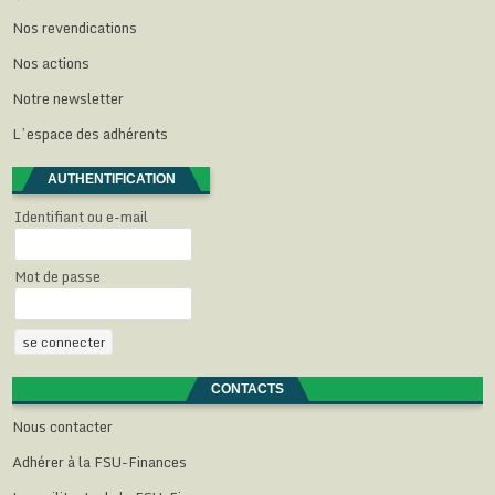
l
l
l
l
f
e
l
l
l
e
Nos revendications
f
e
e
e
n
e
f
f
f
ê
n
e
e
e
t
Nos actions
ê
n
n
n
r
t
ê
ê
ê
e
Notre newsletter
r
t
t
t
)
e
r
r
r
)
e
e
e
L’espace des adhérents
)
)
)
AUTHENTIFICATION
Identifiant ou e-mail
Mot de passe
CONTACTS
Nous contacter
Adhérer à la FSU-Finances