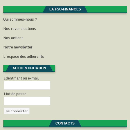
e
l
l
l
e
f
e
e
e
n
e
f
f
f
ê
LA FSU-FINANCES
n
e
e
e
t
ê
n
n
n
r
Qui sommes-nous ?
t
ê
ê
ê
e
r
t
t
t
)
e
r
r
r
Nos revendications
)
e
e
e
)
)
)
Nos actions
Notre newsletter
L’espace des adhérents
AUTHENTIFICATION
Identifiant ou e-mail
Mot de passe
CONTACTS