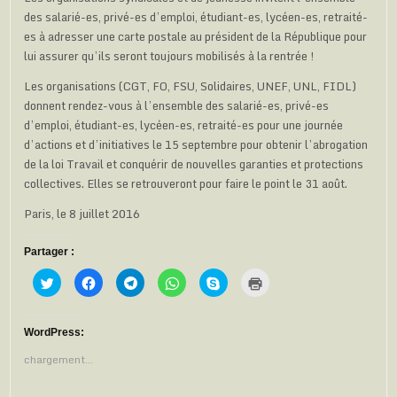
des salarié-es, privé-es d’emploi, étudiant-es, lycéen-es, retraité-
es à adresser une carte postale au président de la République pour
lui assurer qu’ils seront toujours mobilisés à la rentrée !
Les organisations (CGT, FO, FSU, Solidaires, UNEF, UNL, FIDL)
donnent rendez-vous à l’ensemble des salarié-es, privé-es
d’emploi, étudiant-es, lycéen-es, retraité-es pour une journée
d’actions et d’initiatives le 15 septembre pour obtenir l’abrogation
de la loi Travail et conquérir de nouvelles garanties et protections
collectives. Elles se retrouveront pour faire le point le 31 août.
Paris, le 8 juillet 2016
Partager :
C
C
C
C
C
C
l
l
l
l
l
l
i
i
i
i
i
i
q
q
q
q
q
q
u
u
u
u
u
u
e
e
e
e
e
e
WordPress:
z
z
z
z
z
r
p
p
p
p
p
p
chargement…
o
o
o
o
o
o
u
u
u
u
u
u
r
r
r
r
r
r
p
p
p
p
p
i