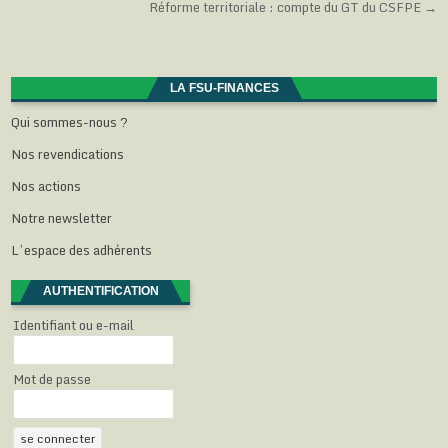
Réforme territoriale : compte du GT du CSFPE →
de
l
l
l
l
f
e
l
l
l
e
f
e
e
e
n
l’article
e
f
f
f
ê
n
e
e
e
t
ê
n
n
n
r
t
ê
ê
ê
e
LA FSU-FINANCES
r
t
t
t
)
e
r
r
r
Qui sommes-nous ?
)
e
e
e
)
)
)
Nos revendications
Nos actions
Notre newsletter
L’espace des adhérents
AUTHENTIFICATION
Identifiant ou e-mail
Mot de passe