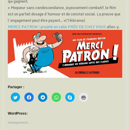
qui gagnent.
« Moqueur sans condescendance, joyeusement combatif, le film
est un parfait dosage d’humour et de constat social. La preuve que
l’engagement peut être payant… »(Télérama)
MERCI PATRON ! projeté en salle PRÈS DE CHEZ VOUS
allez-y.
Partager :
C
C
C
C
C
C
l
l
l
l
l
l
i
i
i
i
i
i
q
q
q
q
q
q
u
u
u
u
u
u
e
e
e
e
e
e
WordPress:
z
z
z
z
z
r
p
p
p
p
p
p
chargement…
o
o
o
o
o
o
u
u
u
u
u
u