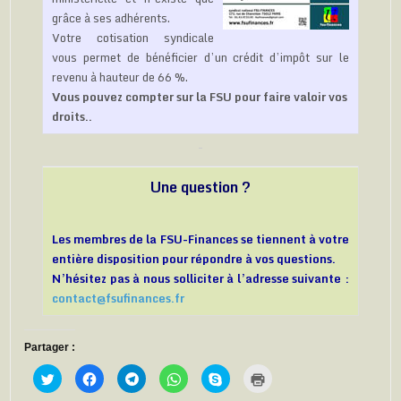
grâce à ses adhérents.
Votre cotisation syndicale
vous permet de bénéficier d’un crédit d’impôt sur le
revenu à hauteur de 66 %.
Vous pouvez compter sur la FSU pour faire valoir vos
droits..
Une question ?
Les membres de la FSU-Finances se tiennent à votre
entière disposition pour répondre à vos questions.
N’hésitez pas à nous solliciter à l’adresse suivante :
contact@fsufinances.fr
Partager :
C
C
C
C
C
C
l
l
l
l
l
l
i
i
i
i
i
i