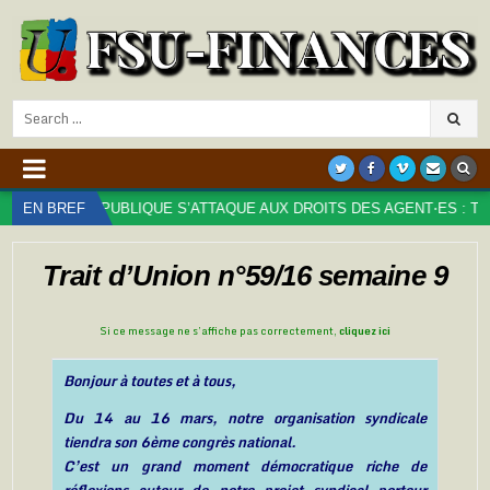
Search
for:
N PUBLIQUE S’ATTAQUE AUX DROITS DES AGENT⋅ES : TROP, C’EST T
EN BREF
Trait d’Union n°59/16 semaine 9
Si ce message ne s’affiche pas correctement,
cliquez ici
Bonjour à toutes et à tous,
Du 14 au 16 mars, notre organisation syndicale
tiendra son 6ème congrès national.
C’est un grand moment démocratique riche de
réflexions autour de notre projet syndical porteur