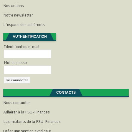
r
t
t
t
)
Nos actions
e
r
r
r
)
e
e
e
)
)
)
Notre newsletter
L’espace des adhérents
AUTHENTIFICATION
Identifiant ou e-mail
Mot de passe
CONTACTS
Nous contacter
Adhérer à la FSU-Finances
Les militants de la FSU-Finances
Créer une section syndicale