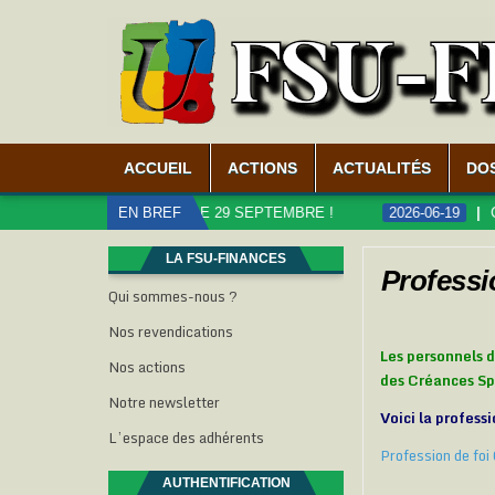
ACCUEIL
ACTIONS
ACTUALITÉS
DO
ICS, MOBILISATION LE 29 SEPTEMBRE !
EN BREF
2026-06-19
CARRI
LA FSU-FINANCES
Professi
Qui sommes-nous ?
Nos revendications
Les personnels d
Nos actions
des Créances Spé
Notre newsletter
Voici la profess
L’espace des adhérents
Profession de fo
AUTHENTIFICATION