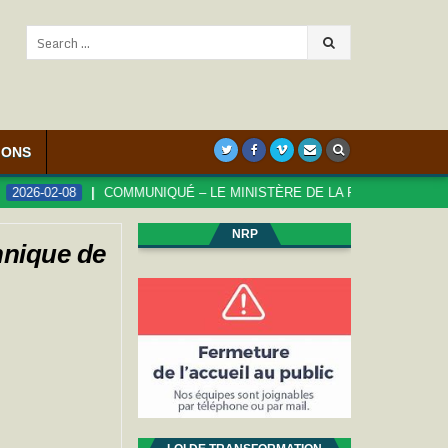
Search
for:
IONS
-02-08
COMMUNIQUÉ – LE MINISTÈRE DE LA FONCTION PUBLIQUE S
NRP
chnique de