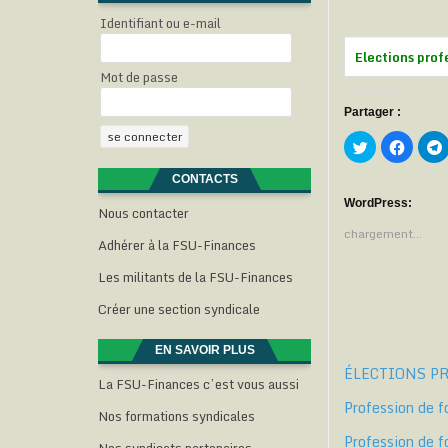
Identifiant ou e-mail
Elections pro
Mot de passe
Partager :
C
C
l
l
l
i
i
i
q
q
CONTACTS
u
u
e
e
WordPress:
Nous contacter
z
z
p
p
chargement…
o
o
Adhérer à la FSU-Finances
u
u
r
r
Les militants de la FSU-Finances
p
p
a
a
r
r
Créer une section syndicale
t
t
t
a
a
g
g
e
e
EN SAVOIR PLUS
r
r
ÉLECTIONS P
s
s
La FSU-Finances c’est vous aussi
u
u
r
r
Profession de f
T
F
Nos formations syndicales
w
a
i
c
l
Profession de f
t
e