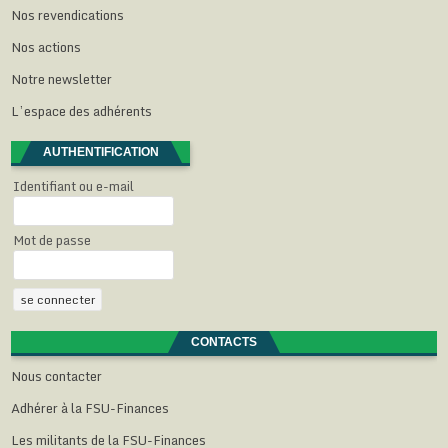
e
r
r
r
Nos revendications
)
e
e
e
)
)
)
Nos actions
Notre newsletter
L’espace des adhérents
AUTHENTIFICATION
Identifiant ou e-mail
Mot de passe
CONTACTS
Nous contacter
Adhérer à la FSU-Finances
Les militants de la FSU-Finances