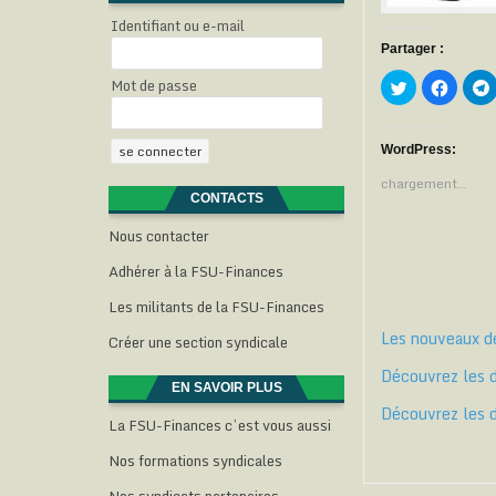
Identifiant ou e-mail
Partager :
Mot de passe
C
C
l
l
l
i
i
i
q
q
u
u
e
e
WordPress:
z
z
p
p
chargement…
o
o
CONTACTS
u
u
r
r
p
p
Nous contacter
a
a
r
r
Adhérer à la FSU-Finances
t
t
t
a
a
g
g
Les militants de la FSU-Finances
e
e
r
r
Les nouveaux de
s
s
Créer une section syndicale
u
u
r
r
Découvrez les 
T
F
w
a
EN SAVOIR PLUS
i
c
l
Découvrez les d
t
e
La FSU-Finances c’est vous aussi
t
b
e
o
r
o
Nos formations syndicales
(
k
o
(
(
u
o