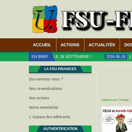
ACCUEIL
ACTIONS
ACTUALITÉS
DO
LICS, MOBILISATION LE 29 SEPTEMBRE !
EN BREF
2026-06-19
CARR
LA FSU-FINANCES
Qui sommes-nous ?
Nos revendications
Nos actions
Cliquez sur l’image…
Notre newsletter
L’espace des adhérents
AUTHENTIFICATION